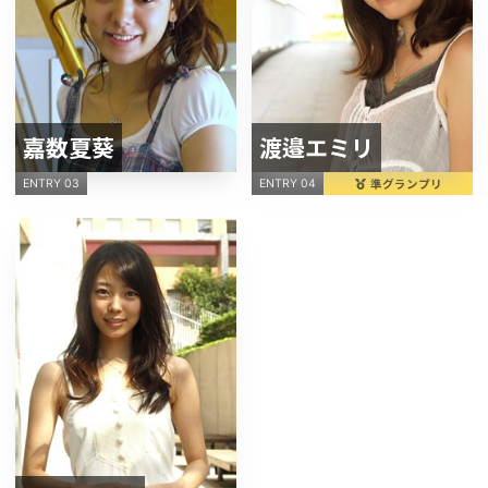
嘉数夏葵
渡邉エミリ
準グランプリ
ENTRY 03
ENTRY 04