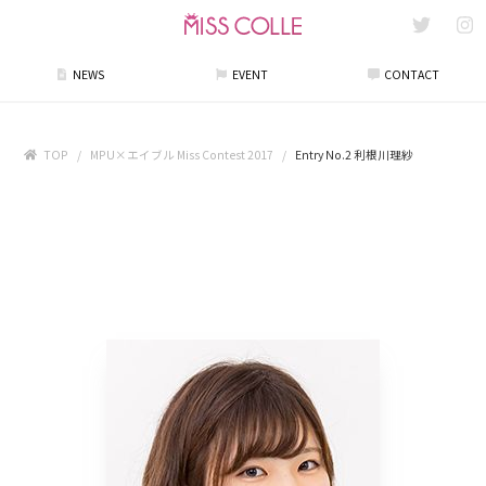
NEWS
EVENT
CONTACT
TOP
MPU×エイブル Miss Contest 2017
Entry No.2 利根川理紗