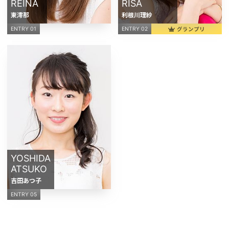
REINA
RISA
東澪那
利根川理紗
グランプリ
ENTRY 01
ENTRY 02
YOSHIDA
ATSUKO
吉田あつ子
ENTRY 05