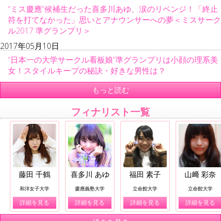
“ミス慶應”候補生だった喜多川あゆ、涙のリベンジ！「終止
符を打てなかった」思いとアナウンサーへの夢＜ミスサーク
ル2017 準グランプリ＞
2017年05月10日
“日本一の大学サークル看板娘”準グランプリは小顔の理系美
女！スタイルキープの秘訣・好きな男性は？
もっと読む
フィナリスト一覧
藤田 千鶴
喜多川 あゆ
福田 素子
山﨑 彩奈
和洋女子大学
慶應義塾大学
立命館大学
立命館大学
詳細を見る
詳細を見る
詳細を見る
詳細を見る