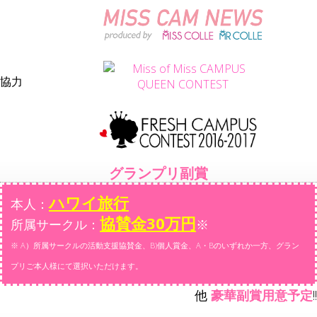
協力
グランプリ副賞
ハワイ旅行
本人：
協賛金30万円
所属サークル：
※
※ A）所属サークルの活動支援協賛金、B)個人賞金、A・Bのいずれか一方、グラン
プリご本人様にて選択いただけます。
他
豪華副賞用意予定
!!