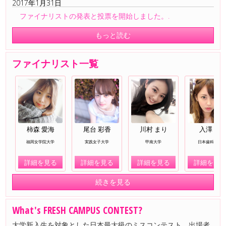
2017年1月31日
ファイナリストの発表と投票を開始しました。.
もっと読む
ファイナリスト一覧
柿森 愛海
尾台 彩香
川村 まり
入澤 優
福岡女学院大学
実践女子大学
甲南大学
日本歯科大学
詳細を見る
詳細を見る
詳細を見る
詳細を見
続きを見る
What's FRESH CAMPUS CONTEST?
大学新入生を対象とした日本最大級のミスコンテスト。出場者