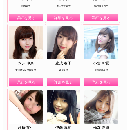
関西大学
青山学院大学
鳴門教育大学
詳細を見る
詳細を見る
詳細を見る
木戸 玲奈
豊成 春子
小倉 可愛
東洋英和女学院大学
神戸大学
慶應義塾大学
詳細を見る
詳細を見る
詳細を見る
髙橋 芽生
伊藤 真莉
柿森 愛海