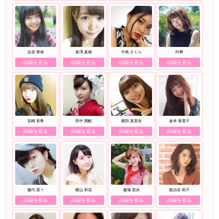
吉居 果保
沓澤 真都
中島 さくら
叶夢
詳細を見る
詳細を見る
詳細を見る
詳細を見る
笹崎 有希
田中 満帆
横田 真里奈
倉本 香菜子
詳細を見る
詳細を見る
詳細を見る
詳細を見る
藤代 菜々
横山 和花
藤塚 里央
鍛治谷 莉子
詳細を見る
詳細を見る
詳細を見る
詳細を見る