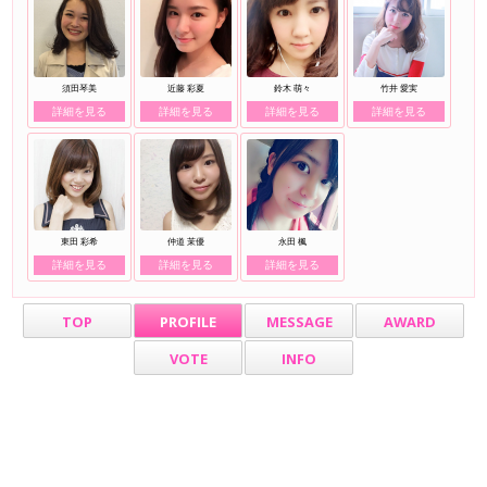
須田琴美
近藤 彩夏
鈴木 萌々
竹井 愛実
詳細を見る
詳細を見る
詳細を見る
詳細を見る
東田 彩希
仲道 茉優
永田 楓
詳細を見る
詳細を見る
詳細を見る
TOP
PROFILE
MESSAGE
AWARD
VOTE
INFO