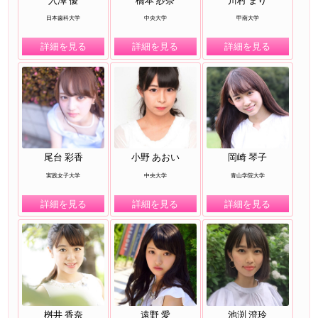
日本歯科大学
中央大学
甲南大学
詳細を見る
詳細を見る
詳細を見る
尾台 彩香
小野 あおい
岡崎 琴子
実践女子大学
中央大学
青山学院大学
詳細を見る
詳細を見る
詳細を見る
桝井 香奈
遠野 愛
池渕 澄玲