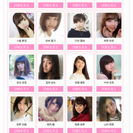
詳細を見る
詳細を見る
詳細を見る
詳細を見る
小森 夢花
鈴村 夏乃
臼井 夏純
舛野 玲実
詳細を見る
詳細を見る
詳細を見る
詳細を見る
長谷 栞里
冨田 紗礼
堂園 優里
中村 安里
詳細を見る
詳細を見る
詳細を見る
詳細を見る
荻野 詩織
相馬 楓
南條 亜希
山内 萌香
詳細を見る
詳細を見る
詳細を見る
詳細を見る