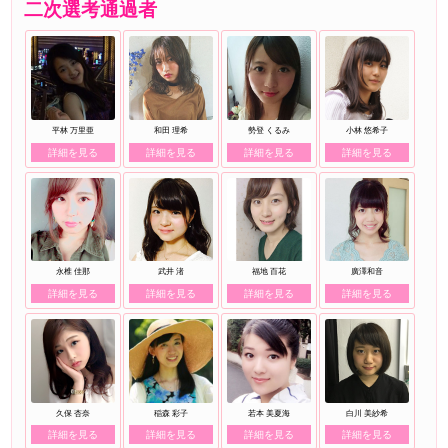
二次選考通過者
平林 万里亜
和田 理希
勢登 くるみ
小林 悠希子
詳細を見る
詳細を見る
詳細を見る
詳細を見る
永椎 佳那
武井 渚
福地 百花
廣澤和音
詳細を見る
詳細を見る
詳細を見る
詳細を見る
久保 杏奈
稲森 彩子
若本 美夏海
白川 美紗希
詳細を見る
詳細を見る
詳細を見る
詳細を見る