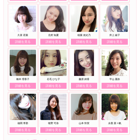
久富 若葉
北村 知夏
稲葉 友紀乃
井上 綾子
詳細を見る
詳細を見る
詳細を見る
詳細を見る
橋本 理香子
石毛 ひな子
藤原 綺香
平山 麗奈
詳細を見る
詳細を見る
詳細を見る
詳細を見る
福岡 李那
牧野 可奈
山本 怜実
永善 菜々帆
詳細を見る
詳細を見る
詳細を見る
詳細を見る