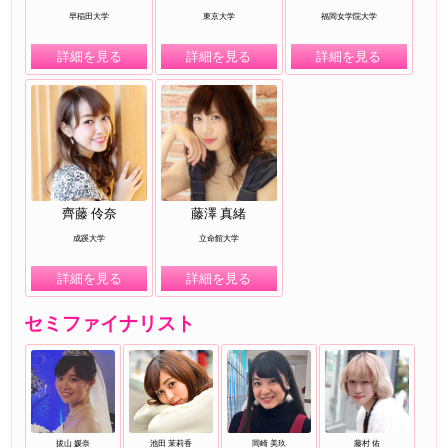
早稲田大学
東京大学
福岡女学院大学
詳細を見る
詳細を見る
詳細を見る
齊藤 伶奈
藤澤 真緒
成蹊大学
立命館大学
詳細を見る
詳細を見る
セミファイナリスト
拔山 媛奈
池田 茉莉香
岡崎 美玖
藤村 佑