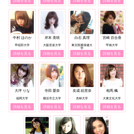
詳細を見る
詳細を見る
詳細を見る
詳細を見る
中村 ほのか
岸本 美咲
白石 真理
宮崎 百合香
早稲田大学
大阪音楽大学
東京医療保健大
甲南大学
学
詳細を見る
詳細を見る
詳細を見る
詳細を見る
大坪 りな
寺田 愛奈
友成 絵里奈
相馬 楓
福岡大学
横浜市立大学
杏林大学
大東文化大学
詳細を見る
詳細を見る
詳細を見る
詳細を見る