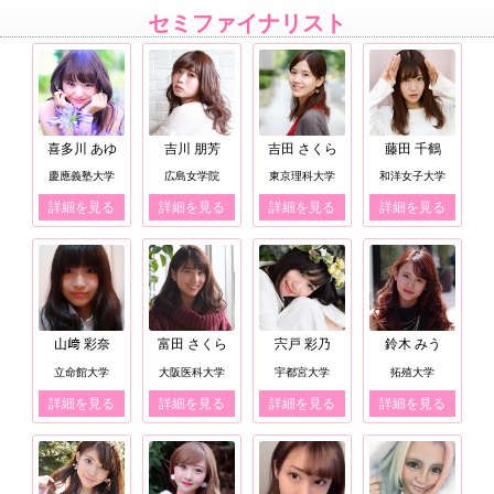
セミファイナリスト
喜多川 あゆ
吉川 朋芳
吉田 さくら
藤田 千鶴
慶應義塾大学
広島女学院
東京理科大学
和洋女子大学
詳細を見る
詳細を見る
詳細を見る
詳細を見る
山﨑 彩奈
富田 さくら
宍戸 彩乃
鈴木 みう
立命館大学
大阪医科大学
宇都宮大学
拓殖大学
詳細を見る
詳細を見る
詳細を見る
詳細を見る