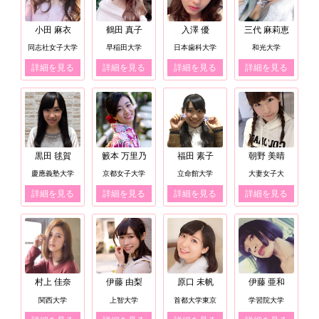
小田 麻衣
鶴田 真子
入澤 優
三代 麻莉恵
同志社女子大学
早稲田大学
日本歯科大学
和光大学
詳細を見る
詳細を見る
詳細を見る
詳細を見る
黒田 毬賀
籔本 万里乃
福田 素子
朝野 美晴
慶應義塾大学
京都女子大学
立命館大学
大妻女子大
詳細を見る
詳細を見る
詳細を見る
詳細を見る
村上 佳奈
伊藤 由梨
原口 未帆
伊藤 亜和
関西大学
上智大学
首都大学東京
学習院大学