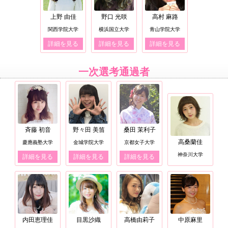
上野 由佳
野口 光咲
高村 麻路
関西学院大学
横浜国立大学
青山学院大学
詳細を見る
詳細を見る
詳細を見る
一次選考通過者
斉藤 初音
野々田 美笛
桑田 茉利子
高桑蘭佳
慶應義塾大学
金城学院大学
京都女子大学
神奈川大学
詳細を見る
詳細を見る
詳細を見る
内田恵理佳
目黒沙織
高橋由莉子
中原麻里