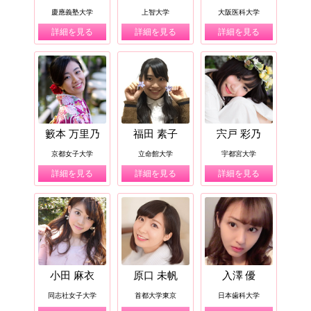
慶應義塾大学
上智大学
大阪医科大学
詳細を見る
詳細を見る
詳細を見る
籔本 万里乃
福田 素子
宍戸 彩乃
京都女子大学
立命館大学
宇都宮大学
詳細を見る
詳細を見る
詳細を見る
小田 麻衣
原口 未帆
入澤 優
同志社女子大学
首都大学東京
日本歯科大学