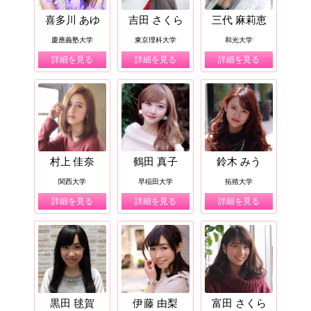
喜多川 あゆ
吉田 さくら
三代 麻莉恵
慶應義塾大学
東京理科大学
和光大学
詳細を見る
詳細を見る
詳細を見る
村上 佳奈
鶴田 真子
鈴木 みう
関西大学
早稲田大学
拓殖大学
詳細を見る
詳細を見る
詳細を見る
黒田 毬賀
伊藤 由梨
富田 さくら