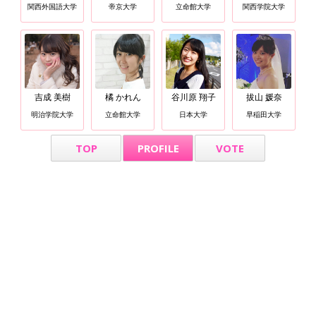
関西外国語大学
帝京大学
立命館大学
関西学院大学
吉成 美樹
橘 かれん
谷川原 翔子
拔山 媛奈
明治学院大学
立命館大学
日本大学
早稲田大学
TOP
PROFILE
VOTE