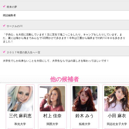
将来の夢
雑誌編集者
サークルのPR
「子供心」を大切に活動しています！主に芝生で鬼ごっこをしたり、キャンプをしたりしています。ま
た、夏には海から海までみんなで6日間かけて歩きます！今年は三重から福井までの約160キロを歩ききり
ました！
２０１７年度の新入生へ一言
大学生でしか出来ないことを大切にして、大学生ならではの楽しさを味わってほしいです！
他の候補者
三代 麻莉恵
村上 佳奈
鈴木 みう
小田 麻衣
和光大学
関西大学
拓殖大学
同志社女子大学