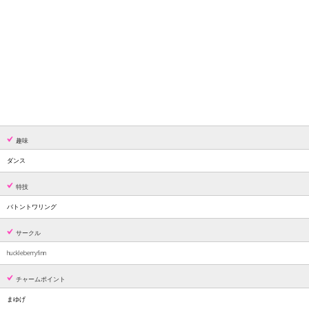
趣味
ダンス
特技
バトントワリング
サークル
huckleberryfinn
チャームポイント
まゆげ