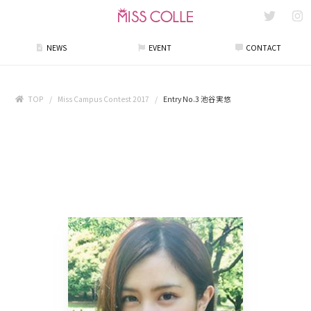
NEWS
EVENT
CONTACT
TOP
Miss Campus Contest 2017
Entry No.3 池谷実悠