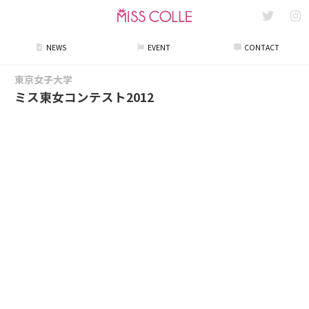
NEWS
EVENT
CONTACT
東京女子大学
ミス東女コンテスト2012