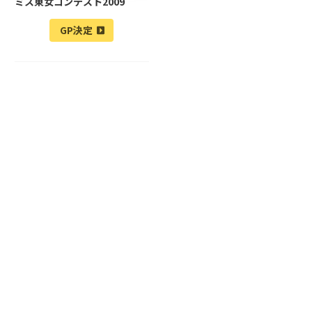
ミス東女コンテスト2009
GP決定