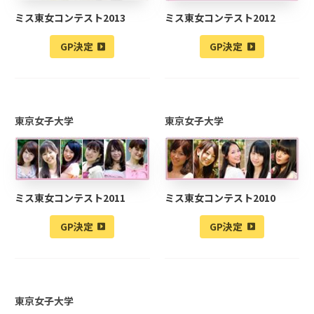
ミス東女コンテスト2013
ミス東女コンテスト2012
GP決定
GP決定
東京女子大学
東京女子大学
ミス東女コンテスト2011
ミス東女コンテスト2010
GP決定
GP決定
東京女子大学