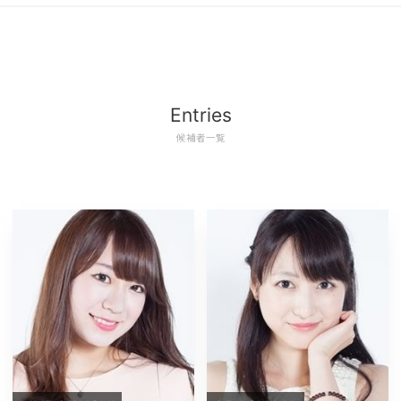
Entries
候補者一覧