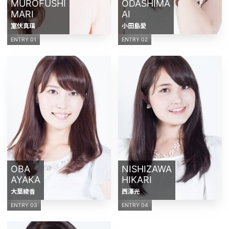
MUROFUSHI
ODASHIMA
MARI
AI
室伏真璃
小田島愛
ENTRY 01
ENTRY 02
OBA
NISHIZAWA
AYAKA
HIKARI
大葉綾香
西澤光
ENTRY 03
ENTRY 04