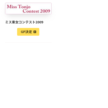
ミス東女コンテスト2009
GP決定