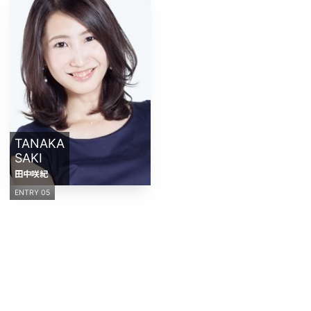
TANAKA
SAKI
田中咲紀
ENTRY 05