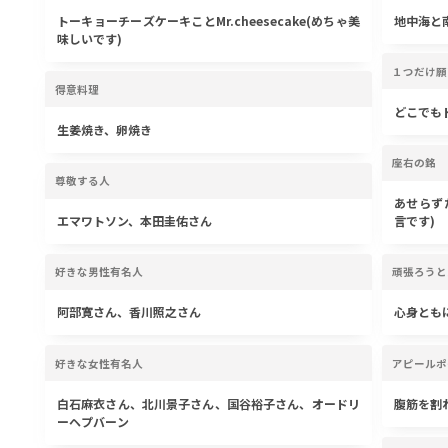
トーキョーチーズケーキことMr.cheesecake(めちゃ美
地中海と南
味しいです)
１つだけ願
得意料理
どこでも
生姜焼き、卵焼き
座右の銘
尊敬する人
あせらず
エマワトソン、本田圭佑さん
言です)
好きな男性有名人
頑張ろうと
阿部寛さん、香川照之さん
心身とも
好きな女性有名人
アピールポ
白石麻衣さん、北川景子さん、国谷裕子さん、オードリ
腹筋を割
ーヘプバーン