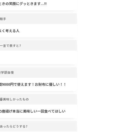
きの笑顔にグッときます...!!
相手
よく考える人
一言で表すと?
/学部自慢
間9000円で使えます！お財布に優しい！！
番美味しかったもの
の唐揚げ本当に美味しい一回食べてほしい
あったらどうする?