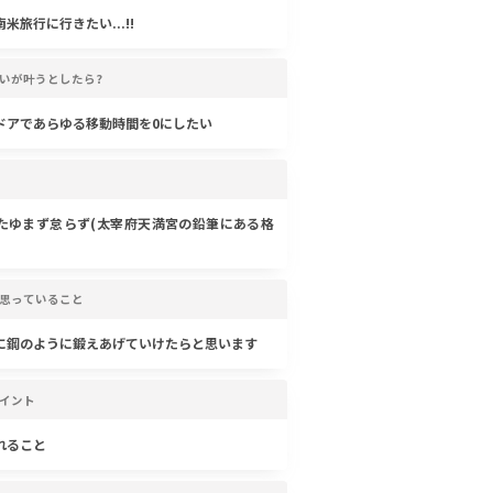
米旅行に行きたい...!!
いが叶うとしたら?
ドアであらゆる移動時間を0にしたい
たゆまず怠らず(太宰府天満宮の鉛筆にある格
思っていること
に鋼のように鍛えあげていけたらと思います
イント
れること