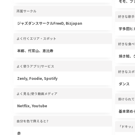
モモ、フ
所属サークル
好きな歌手
ジャズダンスサークルFreeD, Bizjapan
宇多田ヒカル
よく行くエリア・スポット
好きな食べ
本郷、代官山、恵比寿
焼き鮭、
よく使うアプリ/サービス
好きなスポ
Zenly, Foodie, Spotify
ダンス
よく見る/使う動画メディア
掛けられて
Netflix, Youtube
基本褒め
自分を色で例えると?
「ドキッ」
赤