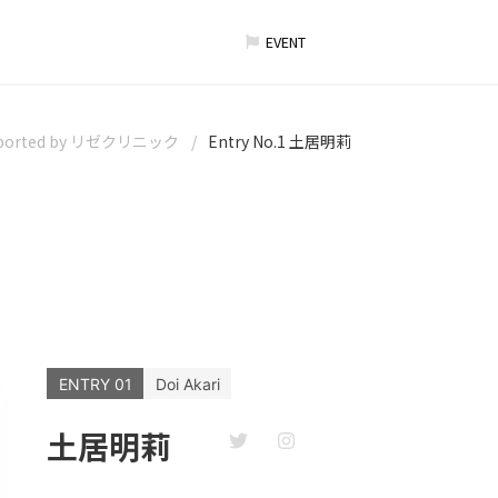
EVENT
orted by リゼクリニック
Entry No.1 土居明莉
ENTRY 01
Doi Akari
土居明莉