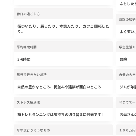
ふとしたと
休日の過ごし方
理想の結婚
街歩いたり、踊ったり、本読んだり、カフェ開拓した
り...
よく笑い
平均睡眠時間
学生生活を
5-6時間
冒険
旅行で行きたい場所
自分の大学
自然の豊かなところ、街並みや建築が面白いところ
ジムが年
ストレス解消法
今までで一
筋トレとランニングは気持ちの切り替えに最適です！
お母さん
今年流行りそうなもの
１００万円