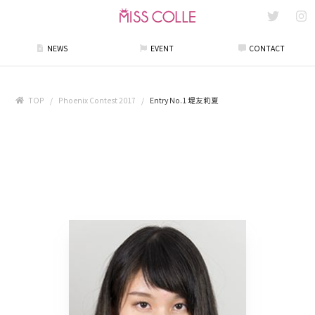
NEWS
EVENT
CONTACT
TOP
Phoenix Contest 2017
Entry No.1 堤友莉夏