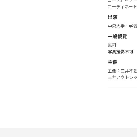
コーデ』をテ
コーディネー
出演
中央大学・学習
一般観覧
無料
写真撮影不可
主催
主催：三井不
三井アウトレ