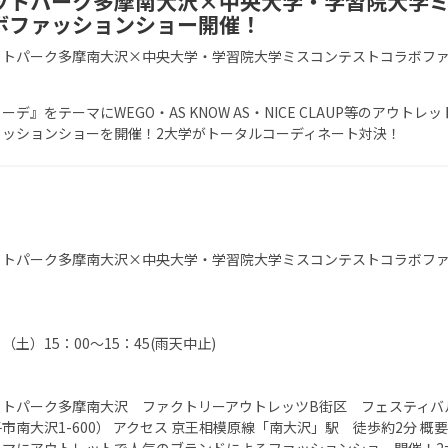
ットパーク多摩南大沢×中央大学・学習院大学
ボファッションショー開催！
ットパーク多摩南大沢×中央大学・学習院大学ミスコンテストコラボフ
デ』をテーマにWEGO・AS KNOW AS・NICE CLAUP等のアウトレ
ァッションショーを開催！2大学がトータルコーディネート対決！
ットパーク多摩南大沢×中央大学・学習院大学ミスコンテストコラボフ
日（土）15：00～15：45(雨天中止)
ットパーク多摩南大沢 ファクトリーアウトレッツB街区 フェスティバ
市南大沢1-600） アクセス 京王相模原線「南大沢」駅 徒歩約2分 概