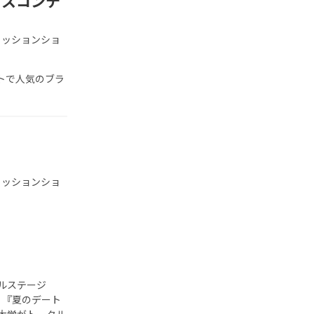
ミスコンテ
ァッションショ
ットで人気のブラ
ァッションショ
ルステージ
要 『夏のデート