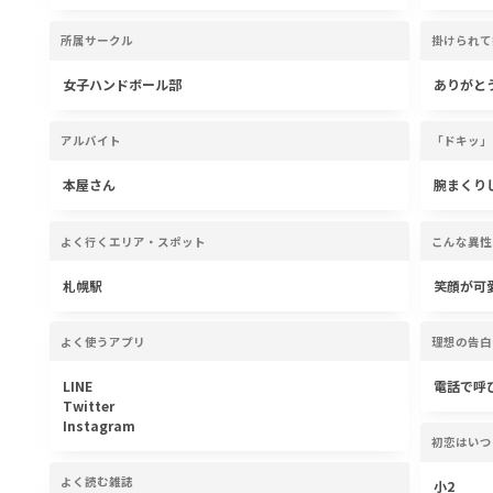
所属サークル
掛けられて
女子ハンドボール部
ありがと
アルバイト
「ドキッ」
本屋さん
腕まくり
よく行くエリア・スポット
こんな異性
札幌駅
笑顔が可
よく使うアプリ
理想の告白
LINE
電話で呼
Twitter
Instagram
初恋はいつ
よく読む雑誌
小2