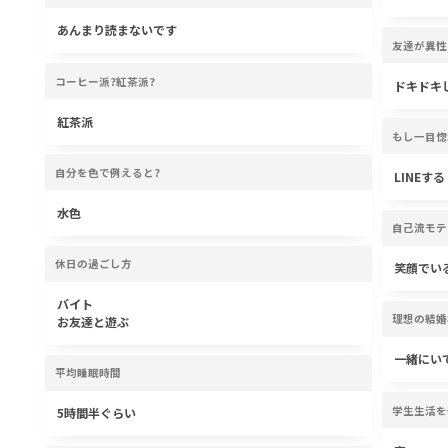
あんまり読まないです
友達が異性
コーヒー派?紅茶派?
ドキドキ
紅茶派
もし一目惚
自分を色で例えると?
LINEする
水色
自己流モテ
休日の過ごし方
笑顔でい
バイト
理想の結婚
お友達と遊ぶ
一緒にい
平均睡眠時間
学生生活を
5時間半ぐらい