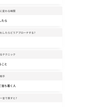
に変わる瞬間
したら
れしたらどうアプローチする?
るテクニック
ること
相手
て落ち着く人
一言で表すと?