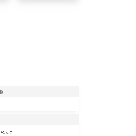
物
いところ