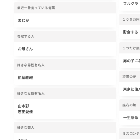
フルグラ
最近一番言っている言葉
１００万円
まじか
貯金する
尊敬する人
１つだけ願
お母さん
男の子に
好きな男性有名人
将来の夢
相葉雅紀
東京に住
好きな女性有名人
座右の銘
山本彩
志田愛佳
一生懸命
好きな芸人
ミスコンテ
2700