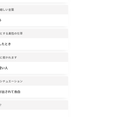
嬉しい言葉
う
とする異性の仕草
したとき
に惹かれます
愛い人
シチュエーション
び出されて告白
?