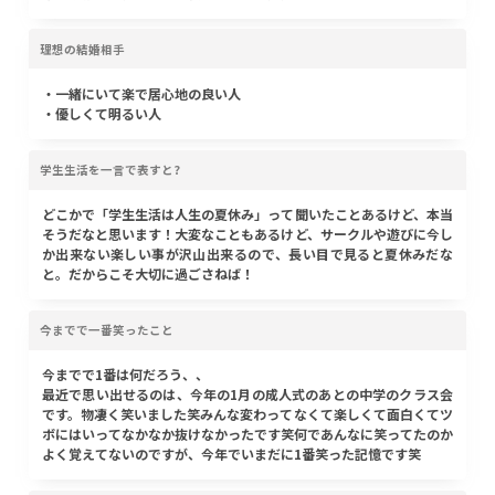
理想の結婚相手
・一緒にいて楽で居心地の良い人
・優しくて明るい人
学生生活を一言で表すと?
どこかで「学生生活は人生の夏休み」って聞いたことあるけど、本当
そうだなと思います！大変なこともあるけど、サークルや遊びに今し
か出来ない楽しい事が沢山出来るので、長い目で見ると夏休みだな
と。だからこそ大切に過ごさねば！
今までで一番笑ったこと
今までで1番は何だろう、、
最近で思い出せるのは、今年の1月の成人式のあとの中学のクラス会
です。物凄く笑いました笑みんな変わってなくて楽しくて面白くてツ
ボにはいってなかなか抜けなかったです笑何であんなに笑ってたのか
よく覚えてないのですが、今年でいまだに1番笑った記憶です笑