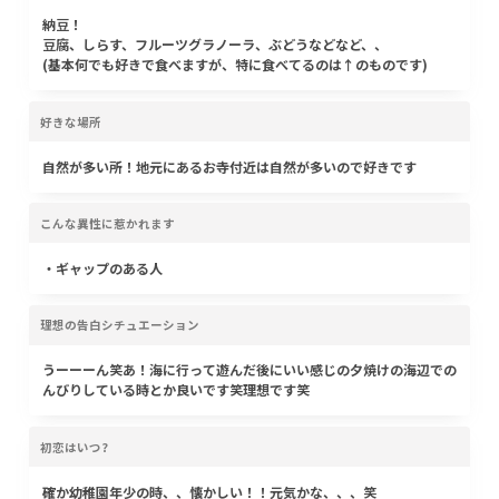
納豆！
豆腐、しらす、フルーツグラノーラ、ぶどうなどなど、、
(基本何でも好きで食べますが、特に食べてるのは↑のものです)
好きな場所
自然が多い所！地元にあるお寺付近は自然が多いので好きです
こんな異性に惹かれます
・ギャップのある人
理想の告白シチュエーション
うーーーん笑あ！海に行って遊んだ後にいい感じの夕焼けの海辺での
んびりしている時とか良いです笑理想です笑
初恋はいつ?
確か幼稚園年少の時、、懐かしい！！元気かな、、、笑