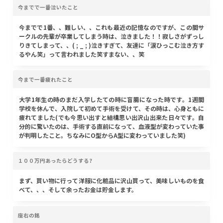
今までで一番泣いたこと
今までで1番、、難しい、、これも最近の記憶なのですが、この間サ
ークルの先輩が卒業してしまう時は、泣きました！！寂しさがずっし
りきてしまって、、( ; _ ; )泣きすぎて、友達に「涙ひっこむ泣き方す
るやん笑」って言われました笑すまない、、笑
今まで一番疲れたこと
大学1年生の時のまだ入学したての時に盲腸になった時です。1週間
学校を休んで、入院して初めて手術を受けて、その時は、心身ともに
疲れてました(でも今思い出すと結構思い出沢山出来た日々です。自
分的に驚いたのは、手術する直前になって、血液型が変わっていた事
が判明したこと。ちなみにO型からA型に変わっていました笑)
１００万円あったらどうする?
まず、買い物に行って洋服に化粧品に沢山買って、美味しいものを食
べて、、、そして余ったお金は貯金します。
座右の銘