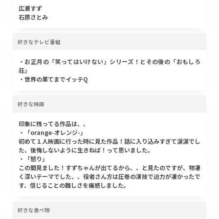
広瀬すず
石原さとみ
好きなテレビ番組
・お正月の「笑ってはいけない」シリーズ！とその後の「おもしろ
荘」
・世界の果てまでイッテQ
好きな映画
印象に残ってる作品は、、
・「orange-オレンジ-」
初めて１人映画に行った時に見た作品！話に入り込みすぎて涙涙でし
た、後悔しないように生きねば！って思いました。
・「怒り」
この間見ました！すずちゃんが出てるから、、と見たのですが、物凄
く深いテーマでした、、役者さん方は圧巻の演技で迫力が凄かったで
す、信じることの難しさを痛感しました。
好きな食べ物