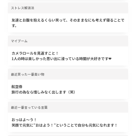
ストレス解消法
友達とお腹を抱えるくらい笑って、そのままなにも考えず寝ることで
す。
マイブーム
カメラロールを見返すこと！
1人の時は楽しかった思い出に浸っている時間が大好きです❤︎
最近買った一番高い物
航空券
旅行の為なら惜しみなく出します（笑）
最近一番言っている言葉
おっはよ〜う！
笑顔で元気に”おはよう！”ということで自分も元気になれます！