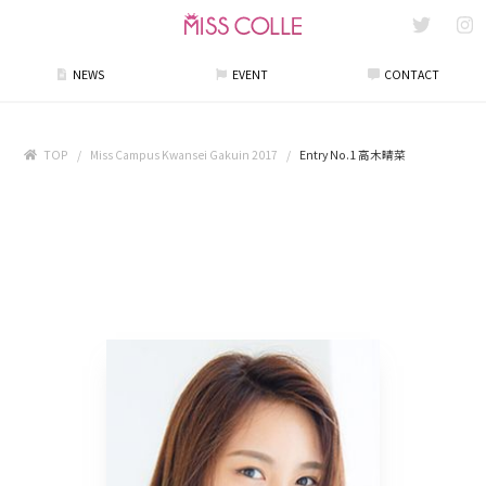
NEWS
EVENT
CONTACT
TOP
Miss Campus Kwansei Gakuin 2017
Entry No.1 高木晴菜