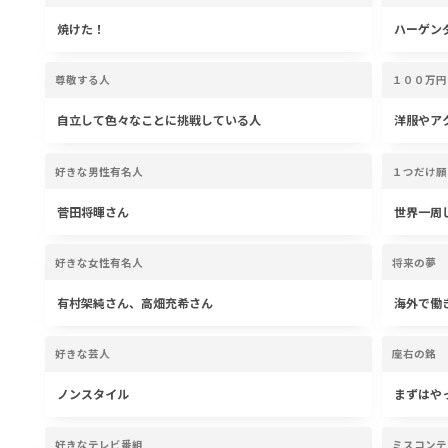
焼けた！
ハーゲン
尊敬する人
１００万円
自立して色々なことに挑戦している人
洋服やア
好きな男性有名人
１つだけ願
菅田将暉さん
世界一周
好きな女性有名人
将来の夢
有村架純さん、高畑充希さん
海外で働
好きな芸人
座右の銘
ノンスタイル
まずはや
好きなテレビ番組
ミスコンテ