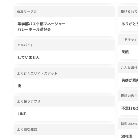
所属サークル
掛けられて
薬学部バスケ部マネージャー
ありがと
バレーボール愛好会
「ドキッ」
アルバイト
笑顔
していません
こんな異性
よく行くエリア・スポット
笑顔が素
街
理想の告白
よく使うアプリ
不意打ち
LINE
初恋はいつ
よく読む雑誌
幼稚園