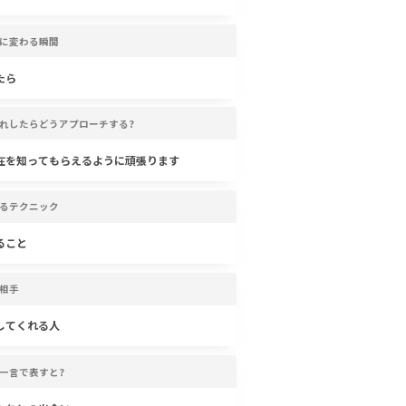
に変わる瞬間
たら
れしたらどうアプローチする?
在を知ってもらえるように頑張ります
るテクニック
ること
相手
してくれる人
一言で表すと?