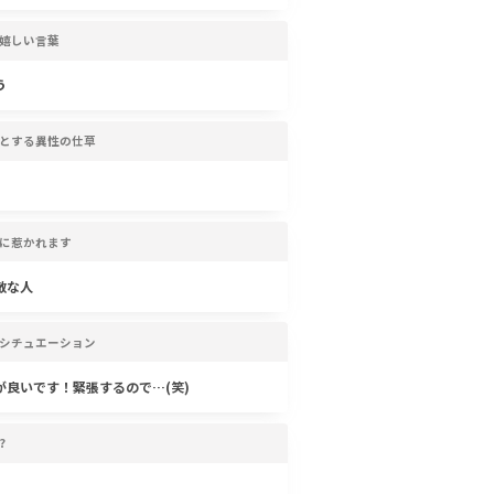
嬉しい言葉
う
とする異性の仕草
に惹かれます
敵な人
シチュエーション
が良いです！緊張するので…(笑)
?