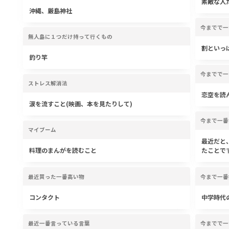
素敵な人
沖縄、厳島神社
今までで一
無人島に１つだけ持って行くもの
割といっ
釣り竿
今までで一
ストレス解消法
恋空を読
涙を流すこと(映画、本を見たりして)
今まで一番
マイブーム
最近だと
料理のまんがを読むこと
たことで
最近買った一番高い物
今まで一番
コンタクト
中学時代
最近一番言っている言葉
今までで一