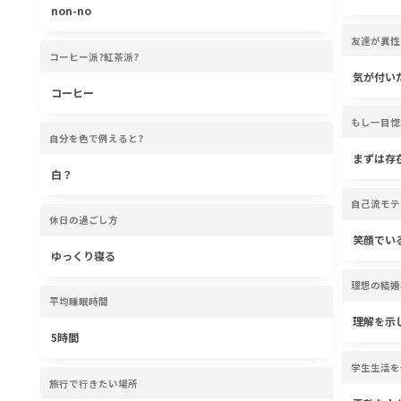
non-no
友達が異性
コーヒー派?紅茶派?
気が付い
コーヒー
もし一目惚
自分を色で例えると?
まずは存
白？
自己流モテ
休日の過ごし方
笑顔でい
ゆっくり寝る
理想の結婚
平均睡眠時間
理解を示
5時間
学生生活を
旅行で行きたい場所