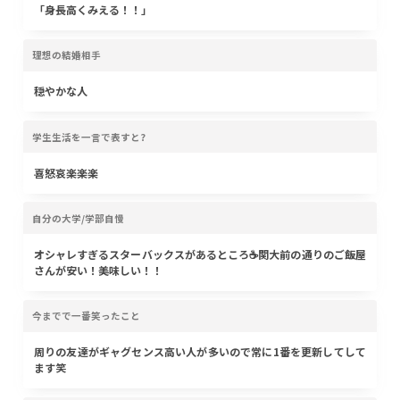
「身長高くみえる！！」
理想の結婚相手
穏やかな人
学生生活を一言で表すと?
喜怒哀楽楽楽
自分の大学/学部自慢
オシャレすぎるスターバックスがあるところ☕️関大前の通りのご飯屋
さんが安い！美味しい！！
今までで一番笑ったこと
周りの友達がギャグセンス高い人が多いので常に1番を更新してして
ます笑