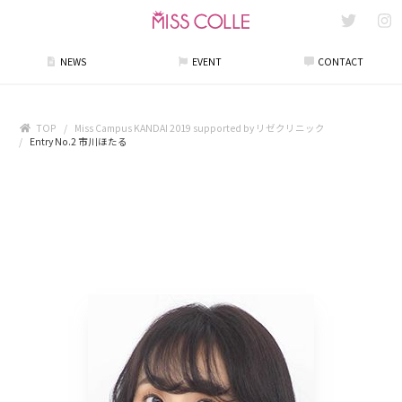
NEWS
EVENT
CONTACT
TOP
Miss Campus KANDAI 2019 supported by リゼクリニック
Entry No.2 市川ほたる