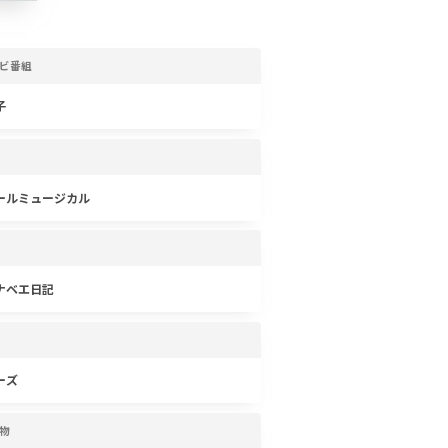
ビ番組
子
ールミュージカル
ナベエ日記
ーズ
物