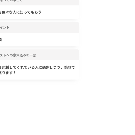
を色々な人に知ってもらう
イント
顔
ストへの意気込みを一言
を応援してくれている人に感謝しつつ、笑顔で
張ります！