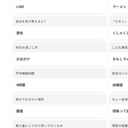
LINE
ラーメン
自分を色で例えると?
「ドキッ」
黄色
くしゃく
休日の過ごし方
こんな異性
お出かけ
おもしろ
平均睡眠時間
初恋はいつ
6時間
幼稚園
旅行で行きたい場所
もし一目惚
鎌倉
頑張って
無人島に１つだけ持って行くもの
理想の結婚