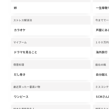
姉
一生尊敬
ストレス解消法
今までで一
カラオケ
芦屋にあ
マイブーム
１００万円
ドラマを見ること
海外旅行
得意料理
座右の銘
だし巻き
自分越え
最近買った一番高い物
ミスコンテ
ワンピース
SCMさ
好きな男性有名人
頑張ろうと