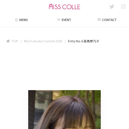
NEWS
EVENT
CONTACT
TOP
Miss Fukudai Contest 2018
Entry No.6 高橋野乃子