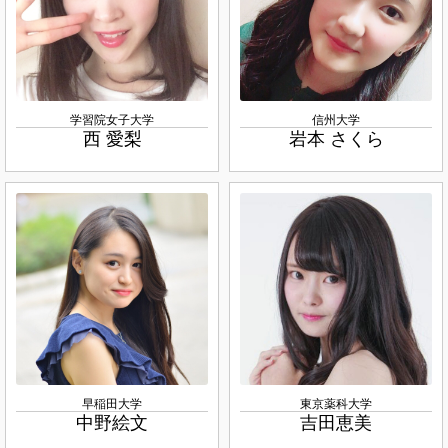
学習院女子大学
信州大学
西 愛梨
岩本 さくら
早稲田大学
東京薬科大学
中野絵文
吉田恵美