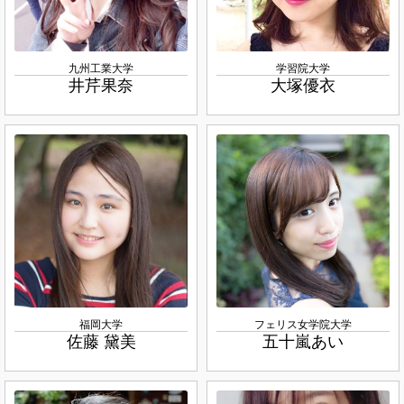
九州工業大学
学習院大学
井芹果奈
大塚優衣
福岡大学
フェリス女学院大学
佐藤 黛美
五十嵐あい