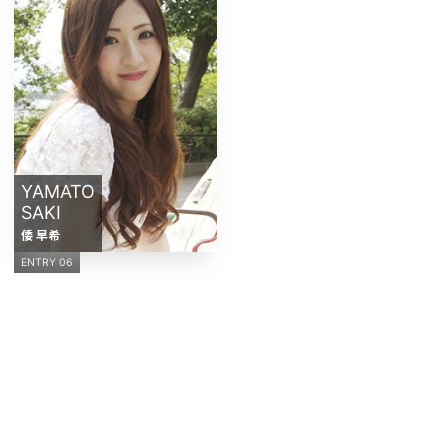
YAMATO
SAKI
倭 早希
ENTRY 06