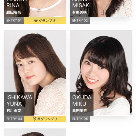
RINA
MISAKI
脇田璃奈
有馬美咲
グランプリ
ENTRY 01
ENTRY 02
ISHIKAWA
OKUDA
YUNA
MIKU
石川由菜
奥田美来
準グランプリ
ENTRY 04
ENTRY 05