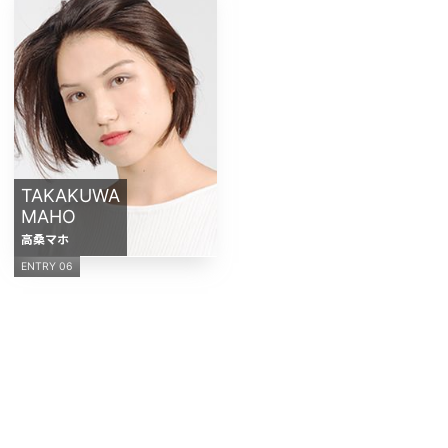
TAKAKUWA
MAHO
高桑マホ
ENTRY 06