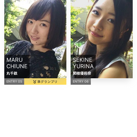
MARU
SEKINE
CHIUNE
YURINA
丸千畝
関根優莉奈
準グランプリ
ENTRY 05
ENTRY 06