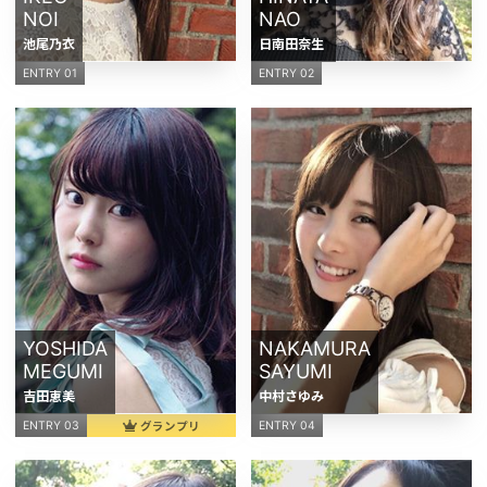
NOI
NAO
池尾乃衣
日南田奈生
ENTRY 01
ENTRY 02
YOSHIDA
NAKAMURA
MEGUMI
SAYUMI
吉田恵美
中村さゆみ
グランプリ
ENTRY 03
ENTRY 04