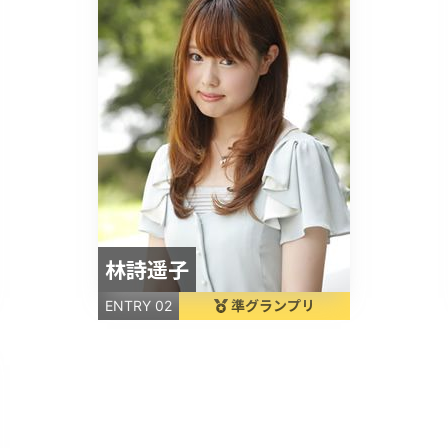
林詩遥子
準グランプリ
ENTRY 02