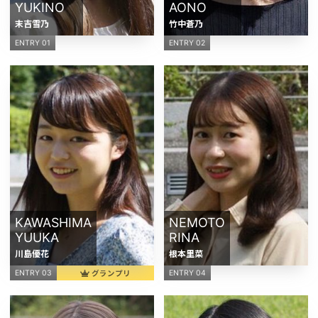
YUKINO
AONO
末吉雪乃
竹中蒼乃
ENTRY 01
ENTRY 02
KAWASHIMA
NEMOTO
YUUKA
RINA
川島優花
根本里菜
グランプリ
ENTRY 03
ENTRY 04