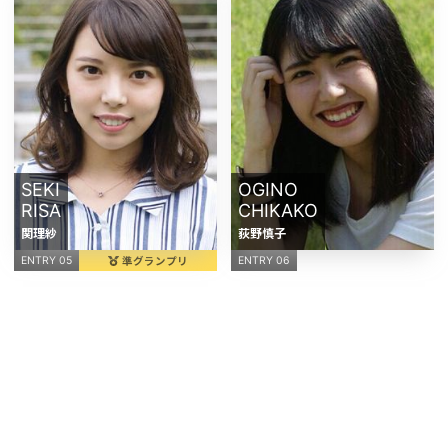
SEKI
OGINO
RISA
CHIKAKO
関理紗
荻野慎子
準グランプリ
ENTRY 05
ENTRY 06