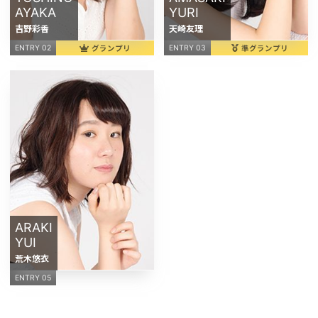
AYAKA
YURI
吉野彩香
天崎友理
グランプリ
準グランプリ
ENTRY 02
ENTRY 03
ARAKI
YUI
荒木悠衣
ENTRY 05