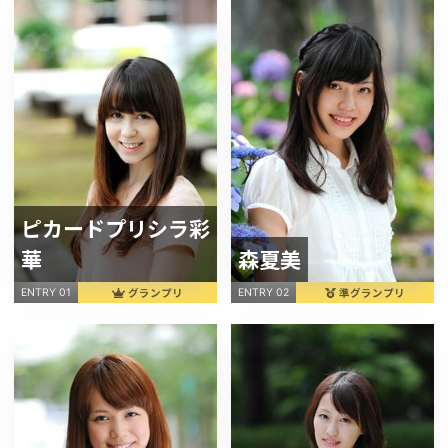
ピカードプリシラ彩
華
森夏美
グランプリ
準グランプリ
ENTRY 01
ENTRY 02