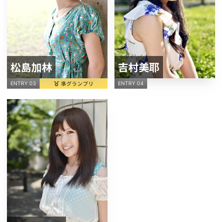
松島加林
吉村美耶
準グランプリ
ENTRY 03
ENTRY 04