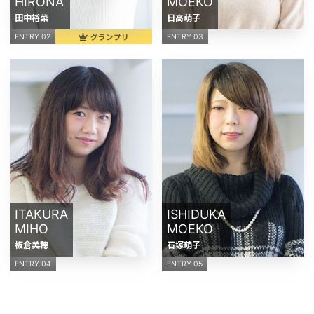
HIRONA
MOEKO
田中裕菜
日高萌子
グランプリ
ENTRY 02
ENTRY 03
ITAKURA
ISHIDUKA
MIHO
MOEKO
板倉美穂
石塚萌子
ENTRY 04
ENTRY 05