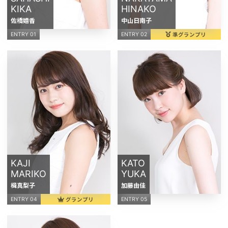
KIKA
HINAKO
佐橋嬉香
中山日南子
準グランプリ
ENTRY 01
ENTRY 02
KAJI
KATO
MARIKO
YUKA
楫真梨子
加藤由佳
グランプリ
ENTRY 04
ENTRY 05