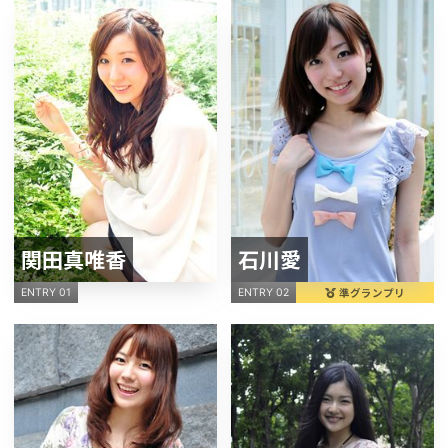
関田真唯香
石川愛
準グランプリ
ENTRY 01
ENTRY 02