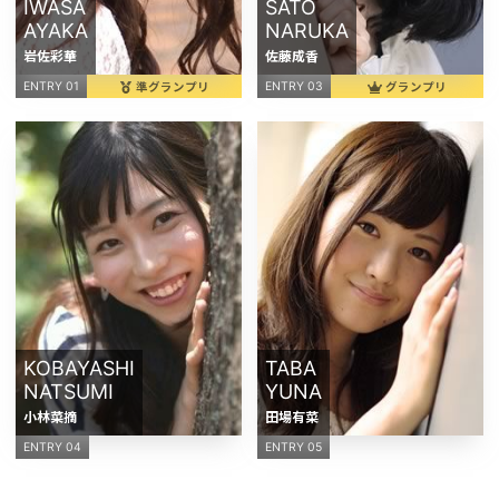
IWASA
SATO
AYAKA
NARUKA
岩佐彩華
佐藤成香
準グランプリ
グランプリ
ENTRY 01
ENTRY 03
KOBAYASHI
TABA
NATSUMI
YUNA
小林菜摘
田場有菜
ENTRY 04
ENTRY 05