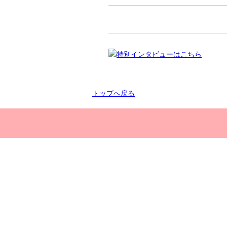
トップへ戻る