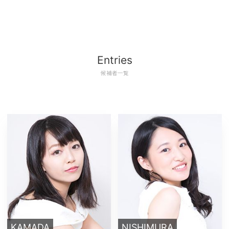
Entries
候補者一覧
KAMADA
NISHIMURA