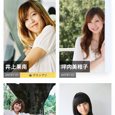
井上果南
坪内美稚子
グランプリ
ENTRY 01
ENTRY 02