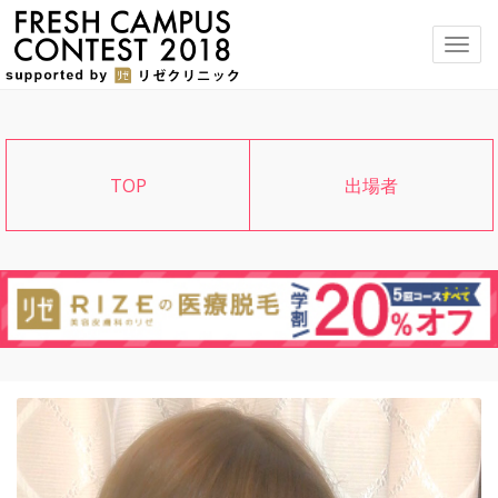
メ
ニ
ュ
ー
TOP
出場者