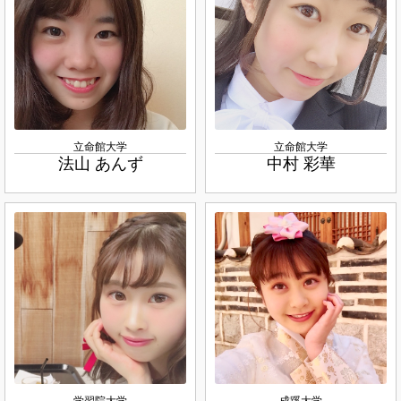
立命館大学
立命館大学
法山 あんず
中村 彩華
学習院大学
成蹊大学