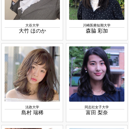
大谷大学
川崎医療短期大学
大竹 ほのか
森脇 彩加
法政大学
同志社女子大学
島村 瑞稀
富田 梨奈