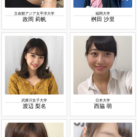
立命館アジア太平洋大学
福岡大学
政岡 莉帆
桝田 沙里
武庫川女子大学
日本大学
渡辺 梨名
西脇 萌