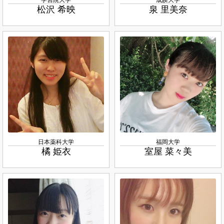
松沢 希映
泉 里美奈
日本薬科大学
福岡大学
橘 姫衣
室屋 菜々美