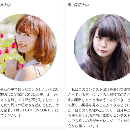
音楽大学
青山学院大学
学生活の中で様々なことをしたいと思い
私はこのコンテスト出場を通じて運
AMPUS CONTEST 2015に出場しました。
さっている方々はもちろん候補者の皆
テストを通じて視野が広がりました。ま
山の素敵な方々と出会うことができ、
てくれた周りの暖かさを感じました。新
で新しい世界を見ることができるよう
是非、FRESH CAMPUS CONTESTに
た！自分の可能性を広げたり、自分を
みてください！
る機会をくれる本当に素敵なコンテス
しでも多くの方がチャレンジしてくだ
心から願っています！