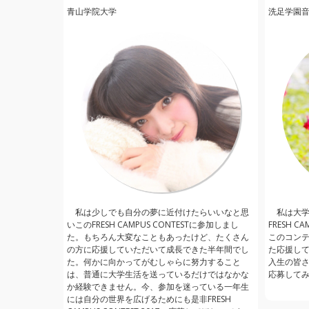
青山学院大学
洗足学園
私は少しでも自分の夢に近付けたらいいなと思
私は大
いこのFRESH CAMPUS CONTESTに参加しまし
FRESH C
た。もちろん大変なこともあったけど、たくさん
このコン
の方に応援していただいて成長できた半年間でし
た応援し
た。何かに向かってがむしゃらに努力すること
入生の皆さん
は、普通に大学生活を送っているだけではなかな
応募して
か経験できません。今、参加を迷っている一年生
には自分の世界を広げるためにも是非FRESH