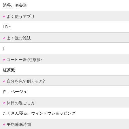
渋谷、表参道
よく使うアプリ
LINE
よく読む雑誌
JJ
コーヒー派?紅茶派?
紅茶派
自分を色で例えると?
白、ベージュ
休日の過ごし方
たくさん寝る、ウィンドウショッピング
平均睡眠時間