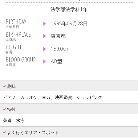
法学部法学科1年
BIRTHDAY
1995年09月28日
生年月日
BIRTHPLACE
東京都
出身地
HEIGHT
159.0cm
身長
BLOOD GROUP
AB型
血液型
趣味
ピアノ、カラオケ、ヨガ、映画鑑賞、ショッピング
特技
茶道、水泳
よく行くエリア・スポット