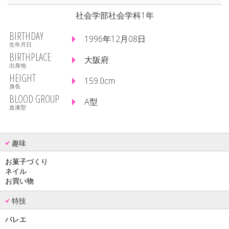
社会学部社会学科1年
BIRTHDAY
1996年12月08日
生年月日
BIRTHPLACE
大阪府
出身地
HEIGHT
159.0cm
身長
BLOOD GROUP
A型
血液型
趣味
お菓子づくり
ネイル
お買い物
特技
バレエ