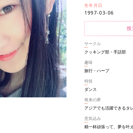
生年月日
1997-03-06
投
サークル
クッキング部・手話部
趣味
旅行・ハープ
特技
ダンス
将来の夢
アジアでも活躍できるタ
意気込み
精一杯頑張って、夢を叶