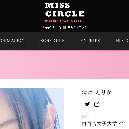
FORMATION
SCHEDULE
ENTRIES
HIST
清水 えりか
大学
白百合女子大学 4年