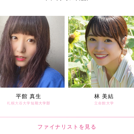
平館 真生
林 美結
札幌大谷大学短期大学部
立命館大学
ファイナリストを見る