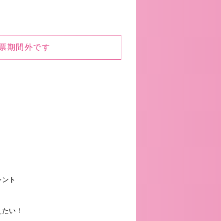
票期間外です
レント
えたい！