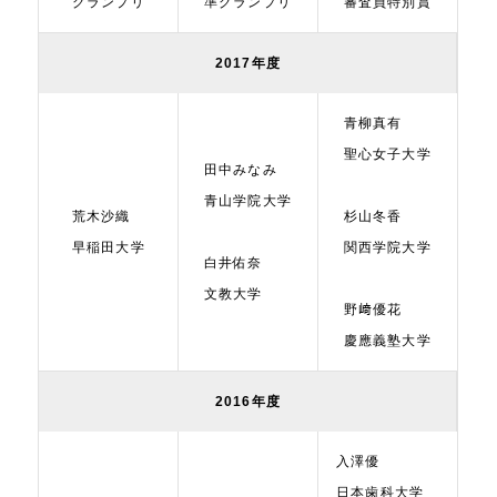
グランプリ
準グランプリ
審査員特別賞
2017年度
青柳真有
聖心女子大学
田中みなみ
青山学院大学
荒木沙織
杉山冬香
早稲田大学
関西学院大学
白井佑奈
文教大学
野﨑優花
慶應義塾大学
2016年度
入澤優
日本歯科大学