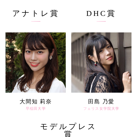
アナトレ賞
DHC賞
大間知 莉奈
田島 乃愛
早稲田大学
フェリス女学院大学
モデルプレス
賞