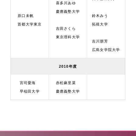
喜多川あゆ
慶應義塾大学
原口未帆
鈴木みう
首都大学東京
拓殖大学
吉田さくら
東京理科大学
吉川朋芳
広島女学院大学
2010年度
宮司愛海
赤松麻里菜
早稲田大学
慶應義塾大学