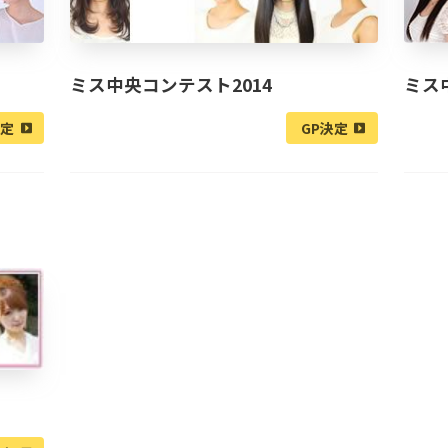
ミス中央コンテスト2014
ミス
決定
GP決定