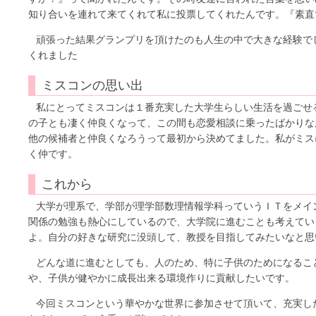
知り合いを連れて来てくれて私に投票してくれたんです。『素直
頑張った結果グランプリを頂けたのも人生の中で大きな経験で
くれました
ミスコンの思い出
私にとってミスコンは１番充実した大学生らしい生活を過ごせ
の子とも凄く仲良くなって、この間も恋愛相談に乗ったばかりな
他の候補者と仲良くなろうって最初から決めてました。私がミス
く仲です。
これから
大学が理系で、学部が理学部数理情報学科っていうＩＴをメイ
関係の勉強も熱心にしているので、大学院に進むことも考えてい
よ。自分の好きな研究に没頭して、教授を目指してみたいなと思
どんな道に進むとしても、人のため、特に子供のためになるこ
や、子供が健やかに成長出来る環境作りに貢献したいです。
今回ミスコンという華やかな世界に参加させて頂いて、充実し