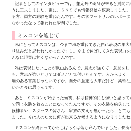
記者としてのインタビューでは、想定外の返答が来ると質問に
うに工夫しました。更に、ＳＮＳでも情報発信を模索しました。
る方、両方の経験を重ねたんです。その後フットサルのレポータ
なかったなって報われた瞬間でした。
ミスコンを通じて
私にとってミスコンは、今まで積み重ねてきた自己表現の集大
り組みだと思われなかったですし。今まで伸ばしてきた表現力を
んなに現実は甘くなかったんです。
私は表現したいことが沢山あるんで、意志が強くて、意見をし
も、意志が強いだけではダメだと気付いたんです。人からよく、
離のある言葉じゃないですか。自分の意志も大事だけど、柔軟な
いかと今は思うんです。
あと、ミスコンが始まった当初、私は精神的にも強いと思って
で同じ衣装を着ることになってたんですが、その衣装を紛失して
候補者や、スタッフの皆さん、家族の支えが無かったら、とても
ました。今は人のために何が出来るか考えるようになりましたね
ミスコンが終わってからしばらくは落ち込んでいました。長所