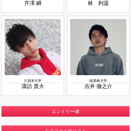
芹澤 瞬
林 利遥
久留米大学
桜美林大学
諏訪 貴大
吉井 徹之介
エントリー者
ミスファイナリスト