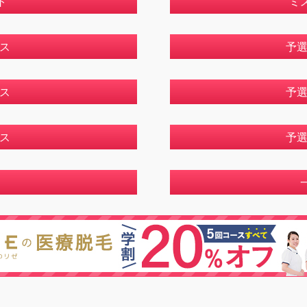
ト
ミ
ス
予
ス
予選
ス
予