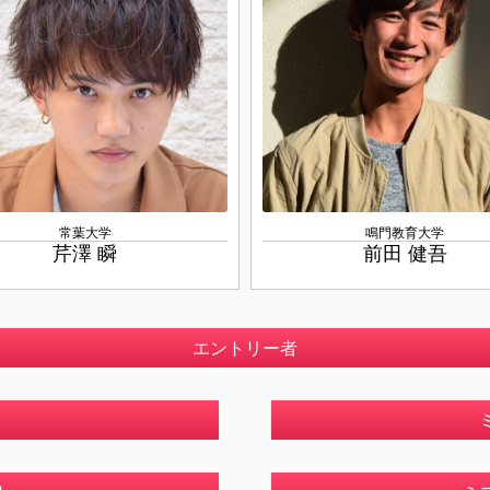
常葉大学
鳴門教育大学
芹澤 瞬
前田 健吾
エントリー者