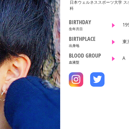
日本ウェルネススポーツ大学 
科
BIRTHDAY
19
生年月日
BIRTHPLACE
東
出身地
BLOOD GROUP
A
血液型