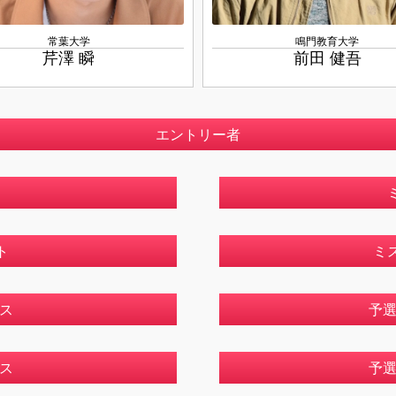
常葉大学
鳴門教育大学
芹澤 瞬
前田 健吾
エントリー者
ト
ミ
ス
予
ス
予選